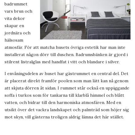
badrummet
vars brun och
vita dekor
skapar en
jordnära och
hälsosam
atmosfär. För att matcha husets övriga estetik har man inte
installerat någon dörr till duschen. Badrumsbänken är gjord i
stilrent listralglas med handfat i vitt och blandare i silver.
I envåningsdelen av huset har gästrummet en central del. Det
är placerat direkt framför poolen som man lätt kan nå genom
att skjuta dörren åt sidan. I rummet står också en uppiggande
soffa i turkos som för tankarna till klarblå himmel och blått
vatten, och bidrar till den harmoniska atmosfären. Med en
utsikt över det vackra landskapet och palmträd som höjer sig
mot skyn, vill gästerna troligen aldrig lämna det här stället.