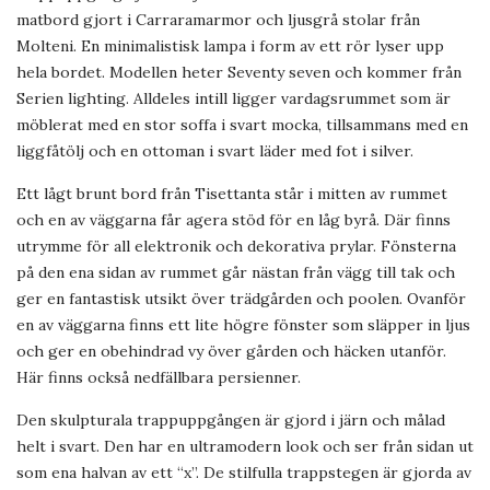
matbord gjort i Carraramarmor och ljusgrå stolar från
Molteni. En minimalistisk lampa i form av ett rör lyser upp
hela bordet. Modellen heter Seventy seven och kommer från
Serien lighting. Alldeles intill ligger vardagsrummet som är
möblerat med en stor soffa i svart mocka, tillsammans med en
liggfåtölj och en ottoman i svart läder med fot i silver.
Ett lågt brunt bord från Tisettanta står i mitten av rummet
och en av väggarna får agera stöd för en låg byrå. Där finns
utrymme för all elektronik och dekorativa prylar. Fönsterna
på den ena sidan av rummet går nästan från vägg till tak och
ger en fantastisk utsikt över trädgården och poolen. Ovanför
en av väggarna finns ett lite högre fönster som släpper in ljus
och ger en obehindrad vy över gården och häcken utanför.
Här finns också nedfällbara persienner.
Den skulpturala trappuppgången är gjord i järn och målad
helt i svart. Den har en ultramodern look och ser från sidan ut
som ena halvan av ett “x”. De stilfulla trappstegen är gjorda av