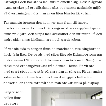
listralglas och har stora mellanrum emellan sig. Dess blågröna
nyans sticker på ett tilltalande sätt ut i husets avskalade miljö.
På övervåningen möts man av en liten fönstertäckt hall.
Tar man sig igenom den kommer man fram till husets
masterbedroom. I rummet får sängens stora sänggavel agera
rumsavskiljare, och skapa mer avskildhet och intimitet. På den
andra sidan finns klädkammaren och garderoben.
På var sin sida av sängen finns de matchande, vita sängborden
Lack, från Ikea. De pryds med silverfärgade läslampor som går
under namnet Tolomeo och kommer från Artemide. Sängen är
täckt med ett sängöverkast från Armani House. En vit stol
med svart stoppning står på ena sidan av sängen. På den andra
sidan av hallen finns läsrummet, med inbyggda hyllor för
böcker eller andra föremål som man önskar ställa på display.
Längre ned i
hallen finns
det stora