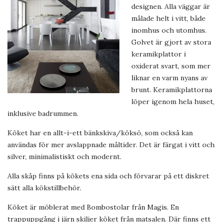
designen. Alla väggar är
målade helt i vitt, både
inomhus och utomhus.
Golvet är gjort av stora
keramikplattor i
oxiderat svart, som mer
liknar en varm nyans av
brunt. Keramikplattorna
löper igenom hela huset,
inklusive badrummen.
Köket har en allt-i-ett bänkskiva/köksö, som också kan
användas för mer avslappnade måltider. Det är färgat i vitt och
silver, minimalistiskt och modernt.
Alla skåp finns på kökets ena sida och förvarar på ett diskret
sätt alla kökstillbehör.
Köket är möblerat med Bombostolar från Magis. En
trappuppgång i järn skiljer köket från matsalen. Där finns ett