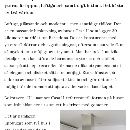
ytorna är öppna, luftiga och samtidigt intima. Det bästa
av två världar
Luftigt, glänsande och modernt – men samtidigt tidlöst. Det
är en passande beskrivning av huset Casa H som ligger 30
kilometer nordöst om Barcelona. Det är konsturerat med
ytterst få dörrar och avgränsningnar, eftersom man ville få ut
så mycket som möjligt av utrymmet. Man har också undvikit
detaljer som kan störa de harmoniska ytorna och istället
satsat på att separera eller förena de olika utrymmena på ett
så elegant och diskret sätt som möjligt. Stora fönster på
sidorna av huset låter solljuset skina in och gör det också
möjligt för de boende att njuta av det vackra landskapet.
Bokstaven “H” i namnet Casa H refererar till formen på huset
som från sidan ser ut som ett h skrivet med gemener.
Det är nämligen
uppbyggt som två hus i