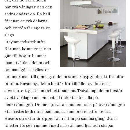
ett, där den ena delen
har två våningar och den
andra endast en. En hall
förenar de två delarna
och entrén får agera en
slags
utrymmesdistributör.
När man kommer in och
går till höger hamnar
man i tvåplansdelen och
om man går till vänster
kommer man till den lägre delen som är byggd direkt framför
poolen. Envåningsdelen består för tillfället av dotterns
sovrum, ett gästrum och ett badrum. Tvåvåningsdelen består
av ett vardagsrum, en matsal och ett kök, alla på
nedervåningen. De mer privata rummen finns på övervåningen:
ett masterbedroom, badrum, läsrum och en stor terass.
Husets struktur är öppen och intim på samma gång. Stora
fönster förser rummen med massor med ljus och skapar