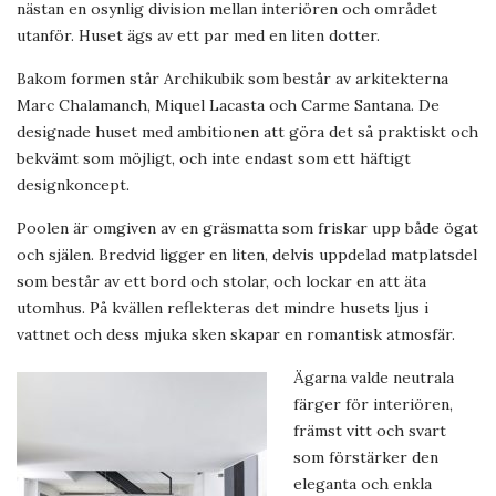
nästan en osynlig division mellan interiören och området
utanför. Huset ägs av ett par med en liten dotter.
Bakom formen står Archikubik som består av arkitekterna
Marc Chalamanch, Miquel Lacasta och Carme Santana. De
designade huset med ambitionen att göra det så praktiskt och
bekvämt som möjligt, och inte endast som ett häftigt
designkoncept.
Poolen är omgiven av en gräsmatta som friskar upp både ögat
och själen. Bredvid ligger en liten, delvis uppdelad matplatsdel
som består av ett bord och stolar, och lockar en att äta
utomhus. På kvällen reflekteras det mindre husets ljus i
vattnet och dess mjuka sken skapar en romantisk atmosfär.
Ägarna valde neutrala
färger för interiören,
främst vitt och svart
som förstärker den
eleganta och enkla