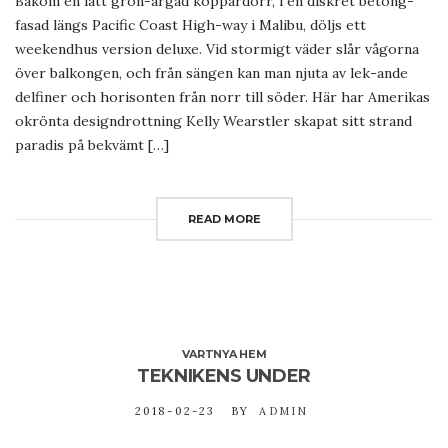
Bakom en lätt grön-ärgad koppardörr, i en diskret betong-
fasad längs Pacific Coast High-way i Malibu, döljs ett
weekendhus version deluxe. Vid stormigt väder slår vågorna
över balkongen, och från sängen kan man njuta av lek-ande
delfiner och horisonten från norr till söder. Här har Amerikas
okrönta designdrottning Kelly Wearstler skapat sitt strand
paradis på bekvämt […]
READ MORE
VARTNYA HEM
TEKNIKENS UNDER
2018-02-23
BY
ADMIN