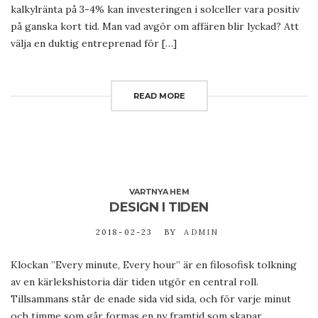
kalkylränta på 3-4% kan investeringen i solceller vara positiv
på ganska kort tid. Man vad avgör om affären blir lyckad? Att
välja en duktig entreprenad för […]
READ MORE
VARTNYA HEM
DESIGN I TIDEN
2018-02-23
BY
ADMIN
Klockan ”Every minute, Every hour” är en filosofisk tolkning
av en kärlekshistoria där tiden utgör en central roll.
Tillsammans står de enade sida vid sida, och för varje minut
och timme som går formas en ny framtid som skapar