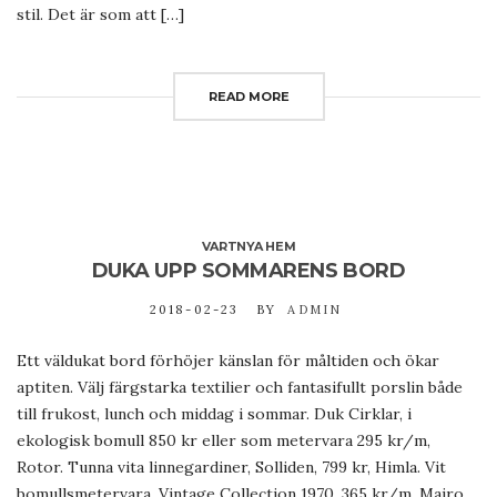
stil. Det är som att […]
READ MORE
VARTNYA HEM
DUKA UPP SOMMARENS BORD
2018-02-23
BY
ADMIN
Ett väldukat bord förhöjer känslan för måltiden och ökar
aptiten. Välj färgstarka textilier och fantasifullt porslin både
till frukost, lunch och middag i sommar. Duk Cirklar, i
ekologisk bomull 850 kr eller som metervara 295 kr/m,
Rotor. Tunna vita linnegardiner, Solliden, 799 kr, Himla. Vit
bomullsmetervara, Vintage Collection 1970, 365 kr/m, Mairo.